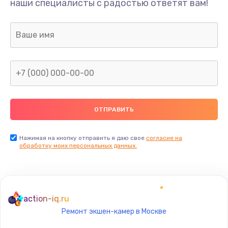
наши специалисты с радостью ответят вам!
1300 руб.
Заказать
Ремонт капиллярной трубки
400 руб.
Заказать
Замена блока питания
1000 руб.
Заказать
Нажимая на кнопку отправить я даю свое
согласие на
обработку моих персональных данных.
Прошивка / разблокировка
900 руб.
Заказать
action-iq.ru
Ремонт экшен-камер в Москве
Замена термостата