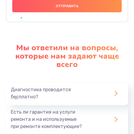
1000 руб.
Заказать
Ремонт материнской платы
4500 руб.
Мы ответили на вопросы,
Заказать
которые нам задают чаще
всего
Профилактическая чистка
1000 руб.
Заказать
Диагностика проводится
бесплатно?
Прошивка BIOS
1920 руб.
Есть ли гарантия на услуги
Заказать
ремонта и на используемые
при ремонте комплектующие?
Замена северного моста