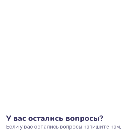
2500 руб.
Заказать
Замена видеоадаптера (видеокарты)
1800 руб.
Заказать
Замена, перепайка чипа
1300 руб.
Заказать
Замена HDMI-разъема
650 руб.
Заказать
У вас остались вопросы?
Если у вас остались вопросы напишите нам,
Замена/Pемонт карбюратора