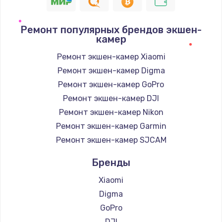
1400 руб.
Заказать
Ремонт популярных брендов экшен-
камер
Замена / ремонт электронного модуля
управления
Ремонт экшен-камер Xiaomi
600 руб.
Ремонт экшен-камер Digma
Заказать
Ремонт экшен-камер GoPro
Ремонт экшен-камер DJI
Замена конфорки
Ремонт экшен-камер Nikon
1100 руб.
Ремонт экшен-камер Garmin
Заказать
Ремонт экшен-камер SJCAM
Бренды
Замена платы сенсора
900 руб.
Xiaomi
Заказать
Digma
GoPro
Замена регулятора режимов конфорки
DJI