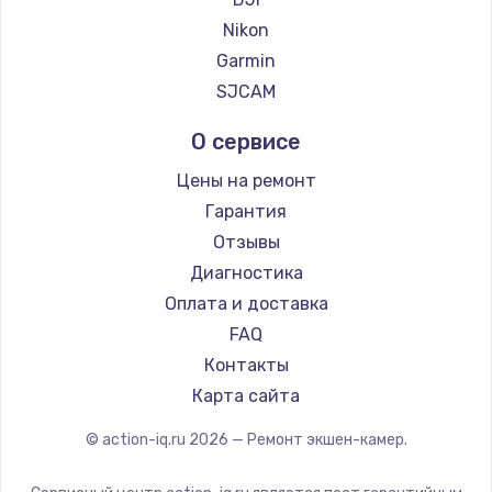
900 руб.
Nikon
Заказать
Garmin
SJCAM
Замена сенсорного датчика
О сервисе
1300 руб.
Заказать
Цены на ремонт
Гарантия
Замена сигнальной лампы
Отзывы
1200 руб.
Диагностика
Заказать
Оплата и доставка
FAQ
Замена системной платы
Контакты
1500 руб.
Карта сайта
Заказать
© action-iq.ru
2026
— Ремонт экшен-камер.
Замена температурного датчика