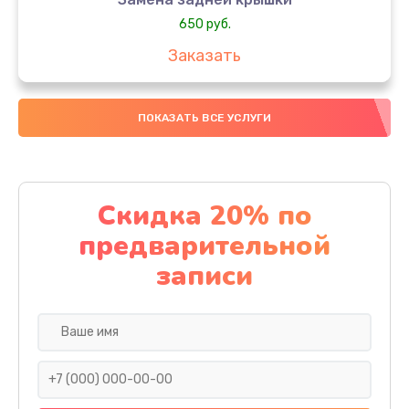
650 руб.
Заказать
Замена аккумулятора
ПОКАЗАТЬ ВСЕ УСЛУГИ
4000 руб.
Заказать
Замена материнской платы
Скидка 20% по
1100 руб.
предварительной
Заказать
записи
Замена масла
750 руб.
Заказать
Замена праймера