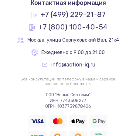
Контактная информация
1200 руб.
Заказать
+7 (499) 229-21-87
+7 (800) 100-40-54
Замена реле
1000 руб.
Москва
,
 улица Серпуховский Вал, 21к4
Заказать
Ежедневно с 9:00 до 21:00
Замена термопредохранителя
info@action-iq.ru
700 руб.
Заказать
Все консультации по телефону в нашем сервисе
совершенно бесплатны
Замена ТЭНа
ООО "Новые Системы"
ИНН: 7743508277
2500 руб.
ОГРН: 1037739878406
Заказать
Замена шнура