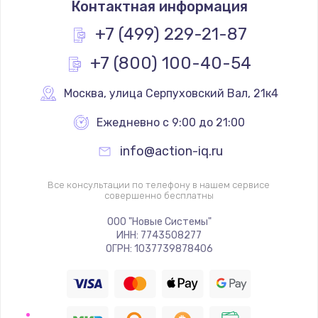
Контактная информация
500 руб.
Заказать
+7 (499) 229-21-87
+7 (800) 100-40-54
Замена лампы
500 руб.
Москва
,
 улица Серпуховский Вал, 21к4
Заказать
Ежедневно с 9:00 до 21:00
Замена разъема
info@action-iq.ru
500 руб.
Заказать
Все консультации по телефону в нашем сервисе
совершенно бесплатны
Замена корпусных элементов
ООО "Новые Системы"
ИНН: 7743508277
2800 руб.
ОГРН: 1037739878406
Заказать