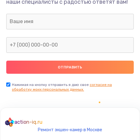
наши специалисты с радостью ответят вам!
500 руб.
Заказать
Замена датчиков управления, высоты, движения
600 руб.
Заказать
Разблокировка заклинивания
700 руб.
Заказать
Нажимая на кнопку отправить я даю свое
согласие на
обработку моих персональных данных.
Исправление "китайского" русского перевода
800 руб.
Заказать
action-iq.ru
Ремонт экшен-камер в Москве
Замена кнопок