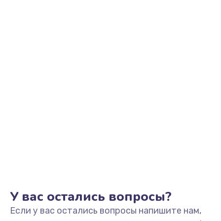
500 руб.
Заказать
Замена контроллер питания
700 руб.
Заказать
Замена аккумулятора
800 руб.
Заказать
Замена антенного модуля
800 руб.
Заказать
У вас остались вопросы?
Если у вас остались вопросы напишите нам,
Обновление ПО