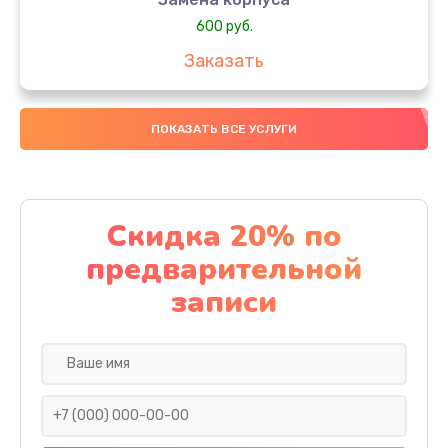
600 руб.
Заказать
Замена датчиков
ПОКАЗАТЬ ВСЕ УСЛУГИ
500 руб.
Заказать
Замена конденсатора
Скидка 20% по
500 руб.
предварительной
Заказать
записи
Ремонт кнопки
500 руб.
Заказать
Замена передней панели