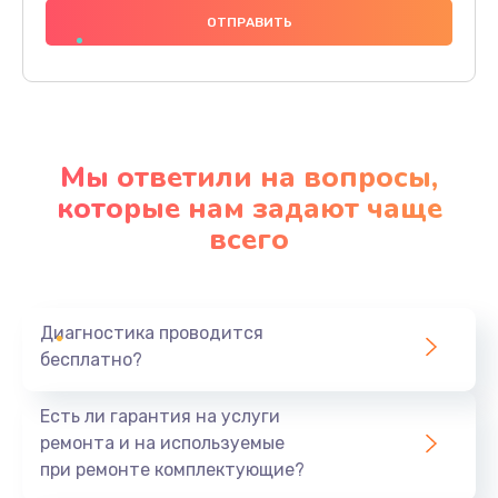
1000 руб.
Заказать
Замена основной платы
2500 руб.
Мы ответили на вопросы,
Заказать
которые нам задают чаще
всего
Замена зуммера
500 руб.
Заказать
Диагностика проводится
бесплатно?
Восстановление после попадания влаги
750 руб.
Есть ли гарантия на услуги
Заказать
ремонта и на используемые
при ремонте комплектующие?
Устранение короткого замыкания