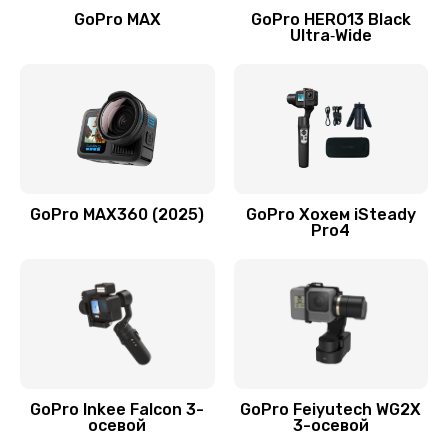
GoPro MAX
GoPro HERO13 Black
Ultra‑Wide
GoPro MAX360 (2025)
GoPro Хохем iSteady
Pro4
GoPro Inkee Falcon 3-
GoPro Feiyutech WG2X
осевой
3-осевой