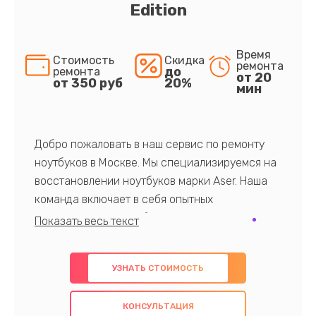
Edition
Время
Стоимость
Скидка
ремонта
до
ремонта
от 20
от 350 руб
20%
мин
Добро пожаловать в наш сервис по ремонту
ноутбуков в Москве. Мы специализируемся на
восстановлении ноутбуков марки Aser. Наша
команда включает в себя опытных
профессионалов с обширными знаниями и
многолетним опытом в данной области. Мы
предлагаем быстрый и качественный ремонт с
УЗНАТЬ СТОИМОСТЬ
использованием оригинальных компонентов, а
также гарантируем качество всех
КОНСУЛЬТАЦИЯ
проведенных работ. Наша цель - предоставить