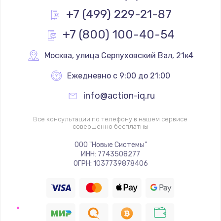
Заказать
+7 (499) 229-21-87
+7 (800) 100-40-54
Замена реле
1000 руб.
Москва
,
 улица Серпуховский Вал, 21к4
Заказать
Ежедневно с 9:00 до 21:00
Замена термопредохранителя
info@action-iq.ru
700 руб.
Заказать
Все консультации по телефону в нашем сервисе
совершенно бесплатны
Замена ТЭНа
ООО "Новые Системы"
ИНН: 7743508277
2500 руб.
ОГРН: 1037739878406
Заказать
Замена шнура
1400 руб.