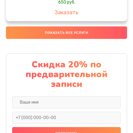
650 руб.
Заказать
Замена аккумулятора
ПОКАЗАТЬ ВСЕ УСЛУГИ
4000 руб.
Заказать
Замена материнской платы
Скидка 20% по
1100 руб.
предварительной
Заказать
записи
Замена масла
750 руб.
Заказать
Замена праймера