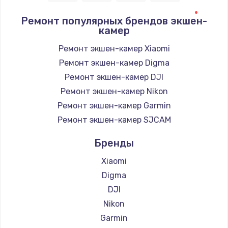
Заказать
Ремонт популярных брендов экшен-
камер
Замена / ремонт электронного модуля
управления
Ремонт экшен-камер Xiaomi
600 руб.
Ремонт экшен-камер Digma
Заказать
Ремонт экшен-камер DJI
Ремонт экшен-камер Nikon
Замена конфорки
Ремонт экшен-камер Garmin
1100 руб.
Ремонт экшен-камер SJCAM
Заказать
Бренды
Замена платы сенсора
Xiaomi
900 руб.
Digma
Заказать
DJI
Nikon
Замена регулятора режимов конфорки
Garmin
900 руб.