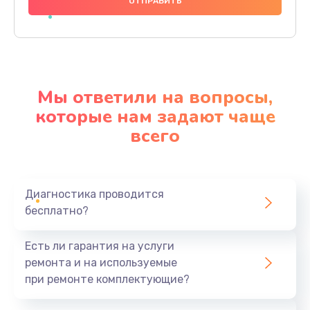
1000 руб.
Заказать
Ремонт материнской платы
4500 руб.
Мы ответили на вопросы,
Заказать
которые нам задают чаще
всего
Профилактическая чистка
1000 руб.
Заказать
Диагностика проводится
бесплатно?
Прошивка BIOS
1920 руб.
Есть ли гарантия на услуги
Заказать
ремонта и на используемые
при ремонте комплектующие?
Замена северного моста
1440 руб.