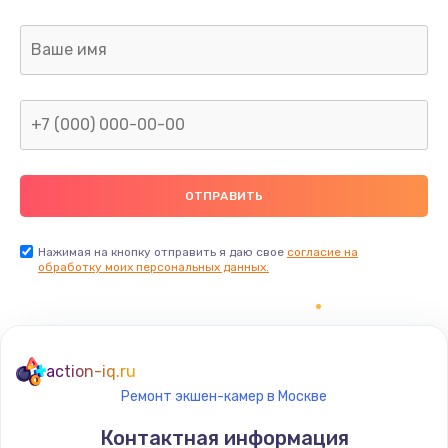
Заказать
Ремонт капиллярной трубки
400 руб.
Заказать
Замена блока питания
1000 руб.
Заказать
Нажимая на кнопку отправить я даю свое
согласие на
обработку моих персональных данных.
Прошивка / разблокировка
900 руб.
Заказать
action-iq.ru
Ремонт экшен-камер в Москве
Замена термостата
Контактная информация
1200 руб.