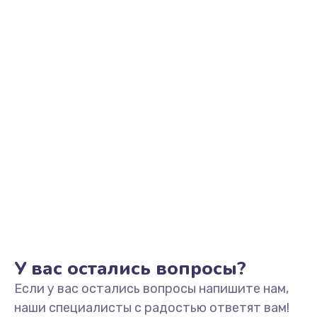
Заказать
Замена видеоадаптера (видеокарты)
1800 руб.
Заказать
Замена, перепайка чипа
1300 руб.
Заказать
Замена HDMI-разъема
650 руб.
Заказать
У вас остались вопросы?
Если у вас остались вопросы напишите нам,
Замена/Pемонт карбюратора
наши специалисты с радостью ответят вам!
1300 руб.