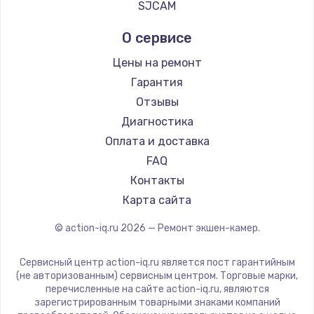
SJCAM
Заказать
О сервисе
Замена сенсорного датчика
Цены на ремонт
1300 руб.
Гарантия
Заказать
Отзывы
Диагностика
Замена сигнальной лампы
Оплата и доставка
1200 руб.
FAQ
Заказать
Контакты
Карта сайта
Замена системной платы
© action-iq.ru
2026
— Ремонт экшен-камер.
1500 руб.
Заказать
Сервисный центр action-iq.ru является пост гарантийным
(не авторизованным) сервисным центром. Торговые марки,
перечисленные на сайте action-iq.ru, являются
Замена температурного датчика
зарегистрированным товарными знаками компаний
2500 руб.