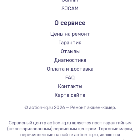
900 руб.
SJCAM
Заказать
О сервисе
Замена сенсорного датчика
Цены на ремонт
1300 руб.
Гарантия
Заказать
Отзывы
Диагностика
Замена сигнальной лампы
Оплата и доставка
1200 руб.
FAQ
Заказать
Контакты
Карта сайта
Замена системной платы
© action-iq.ru
2026
— Ремонт экшен-камер.
1500 руб.
Заказать
Сервисный центр action-iq.ru является пост гарантийным
(не авторизованным) сервисным центром. Торговые марки,
перечисленные на сайте action-iq.ru, являются
Замена температурного датчика