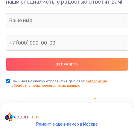
наши специалисты с радостью ответят вам!
1300 руб.
Заказать
Ремонт капиллярной трубки
400 руб.
Заказать
Замена блока питания
1000 руб.
Заказать
Нажимая на кнопку отправить я даю свое
согласие на
обработку моих персональных данных.
Прошивка / разблокировка
900 руб.
Заказать
action-iq.ru
Ремонт экшен-камер в Москве
Замена термостата