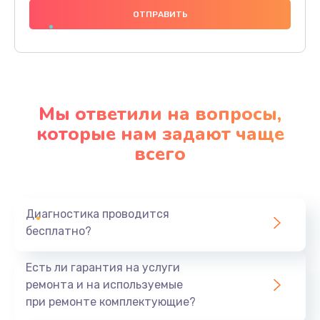
1000 руб.
Заказать
Ремонт материнской платы
4500 руб.
Мы ответили на вопросы,
Заказать
которые нам задают чаще
всего
Профилактическая чистка
1000 руб.
Заказать
Диагностика проводится
бесплатно?
Прошивка BIOS
1920 руб.
Есть ли гарантия на услуги
Заказать
ремонта и на используемые
при ремонте комплектующие?
Замена северного моста