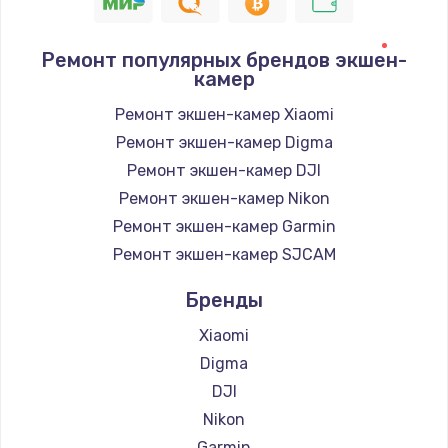
1400 руб.
Заказать
Ремонт популярных брендов экшен-
камер
Замена / ремонт электронного модуля
управления
Ремонт экшен-камер Xiaomi
600 руб.
Ремонт экшен-камер Digma
Заказать
Ремонт экшен-камер DJI
Ремонт экшен-камер Nikon
Замена конфорки
Ремонт экшен-камер Garmin
1100 руб.
Ремонт экшен-камер SJCAM
Заказать
Бренды
Замена платы сенсора
Xiaomi
900 руб.
Digma
Заказать
DJI
Nikon
Замена регулятора режимов конфорки
Garmin