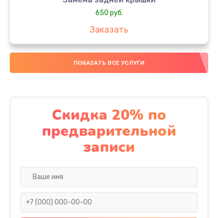
650 руб.
Заказать
Замена аккумулятора
ПОКАЗАТЬ ВСЕ УСЛУГИ
4000 руб.
Заказать
Замена материнской платы
Скидка 20% по
1100 руб.
предварительной
Заказать
записи
Замена масла
750 руб.
Заказать
Замена праймера