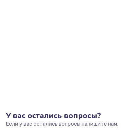
2500 руб.
Заказать
Замена видеоадаптера (видеокарты)
1800 руб.
Заказать
Замена, перепайка чипа
1300 руб.
Заказать
Замена HDMI-разъема
650 руб.
Заказать
У вас остались вопросы?
Если у вас остались вопросы напишите нам,
Замена/Pемонт карбюратора