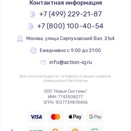
Контактная информация
1200 руб.
Заказать
+7 (499) 229-21-87
+7 (800) 100-40-54
Замена реле
1000 руб.
Москва
,
 улица Серпуховский Вал, 21к4
Заказать
Ежедневно с 9:00 до 21:00
Замена термопредохранителя
info@action-iq.ru
700 руб.
Заказать
Все консультации по телефону в нашем сервисе
совершенно бесплатны
Замена ТЭНа
ООО "Новые Системы"
ИНН: 7743508277
2500 руб.
ОГРН: 1037739878406
Заказать
Замена шнура