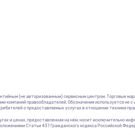
1400 руб.
Заказ
580 руб.
Заказ
500 руб.
Заказ
1000 руб.
Заказ
700 руб.
Заказ
600 руб.
Заказ
антийным (не авторизованным) сервисным центром. Торговые марки
ми компаний правообладателей. Обозначения используется не 
отребителей о предоставляемых услугах в отношении техники пр
850 руб.
Заказ
слугах и ценах, предоставленная на нём, носит исключительно ин
положениями Статьи 437 Гражданского кодекса Российской Феде
2260 руб.
Заказ