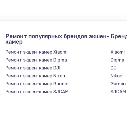
1300 руб.
Заказ
1200 руб.
Заказ
Ремонт популярных брендов экшен-
Брен
1500 руб.
Заказ
камер
Ремонт экшен-камер Xiaomi
Xiaomi
а
2500 руб.
Заказ
Ремонт экшен-камер Digma
Digma
Ремонт экшен-камер DJI
DJI
1300 руб.
Заказ
Ремонт экшен-камер Nikon
Nikon
Ремонт экшен-камер Garmin
Garmin
900 руб.
Заказ
Ремонт экшен-камер SJCAM
SJCAM
4
онтаж
1300 руб.
Заказ
1400 руб.
Заказ