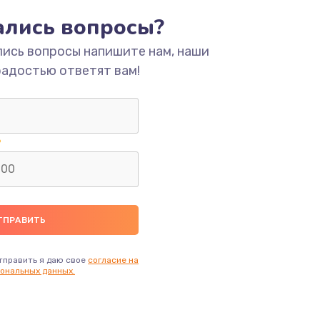
тались вопросы?
ать
лись вопросы напишите нам, наши
радостью ответят вам!
ать
ать
ать
ать
ать
тправить я даю свое
согласие на
ональных данных.
ать