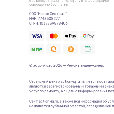
Все консультации по телефону в нашем сервисе
совершенно бесплатны
Ремонт платы электроники
ООО "Новые Системы"
ИНН: 7743508277
Комплексная чистка
ОГРН: 1037739878406
Замена датчиков
Замена шнура питания
© action-iq.ru
2026
— Ремонт экшен-камер.
Ремонт кнопки
Настройка
Сервисный центр action-iq.ru является пост гар
являются зарегистрированным товарными знака
услуг по ремонту, а с целью информирования п
Ремонт корпуса
Сайт action-iq.ru, а также вся информация об у
не является публичной офертой, определяемой 
Устранение ошибок