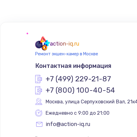
Замена сенсорного датчика
Замена сигнальной лампы
Замена системной платы
action-iq.ru
Ремонт экшен-камер в Москве
Замена температурного датчик
Контактная информация
Замена электроконфорки
+7 (499) 229-21-87
+7 (800) 100-40-54
Техобслуживание
Москва
,
 улица Серпуховский Вал, 21к
Установка / подключение / дем
Ежедневно с 9:00 до 21:00
info@action-iq.ru
Прошивка