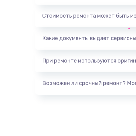
Замена, перепайка чипа
Стоимость ремонта может быть и
Замена HDMI-разъема
Какие документы выдает сервисны
Замена/Pемонт карбюратора
При ремонте используются оригин
Ремонт капиллярной трубки
Замена блока питания
Возможен ли срочный ремонт? Мог
Прошивка / разблокировка
Замена термостата
Замена реле