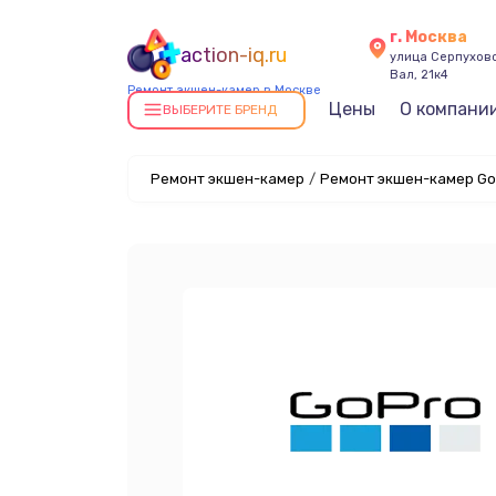
г. Москва
action-iq.ru
улица Серпухов
Вал, 21к4
Ремонт экшен-камер в Москве
Цены
О компани
ВЫБЕРИТЕ БРЕНД
Ремонт экшен-камер
/
Ремонт экшен-камер Go