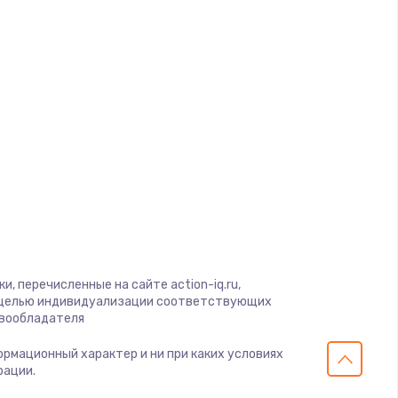
ать
ать
ать
ать
ать
ать
, перечисленные на сайте action-iq.ru,
с целью индивидуализации соответствующих
авообладателя
ать
формационный характер и ни при каких условиях
рации.
ать