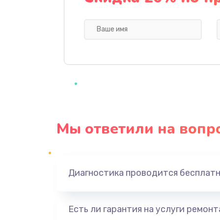
Профилактическая чистка
Прошивка BIOS
Замена северного моста
Ремонт южного моста
Мы ответили на вопр
Замена батарейки BIOS
Настройка BIOS
Диагностика проводится бесплат
Ремонт цепи питания
Есть ли гарантия на услуги ремон
Замена видеоадаптера (видеок