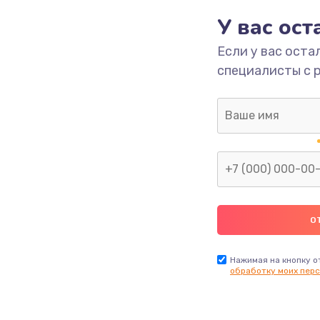
У вас ос
700 руб.
Заказ
Если у вас оста
специалисты с 
2500 руб.
Заказ
1400 руб.
Заказ
модуля
600 руб.
Заказ
1100 руб.
Заказ
900 руб.
Заказ
Нажимая на кнопку о
обработку моих перс
нфорки
900 руб.
Заказ