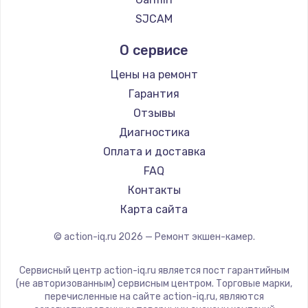
900 руб.
SJCAM
Заказать
О сервисе
Замена сенсорного датчика
Цены на ремонт
1300 руб.
Гарантия
Заказать
Отзывы
Диагностика
Замена сигнальной лампы
Оплата и доставка
1200 руб.
FAQ
Заказать
Контакты
Карта сайта
Замена системной платы
© action-iq.ru
2026
— Ремонт экшен-камер.
1500 руб.
Заказать
Сервисный центр action-iq.ru является пост гарантийным
(не авторизованным) сервисным центром. Торговые марки,
перечисленные на сайте action-iq.ru, являются
Замена температурного датчика