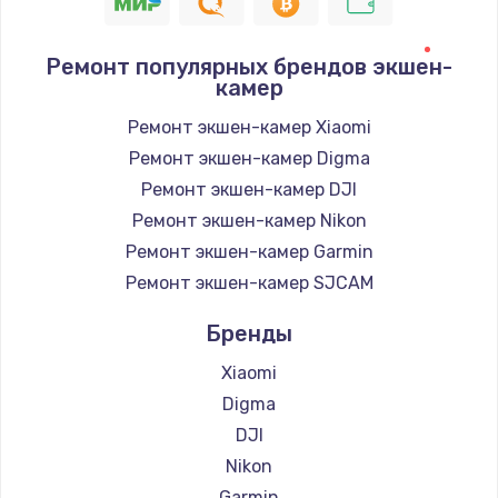
1400 руб.
Заказать
Ремонт популярных брендов экшен-
камер
Замена / ремонт электронного модуля
управления
Ремонт экшен-камер Xiaomi
600 руб.
Ремонт экшен-камер Digma
Заказать
Ремонт экшен-камер DJI
Ремонт экшен-камер Nikon
Замена конфорки
Ремонт экшен-камер Garmin
1100 руб.
Ремонт экшен-камер SJCAM
Заказать
Бренды
Замена платы сенсора
Xiaomi
900 руб.
Digma
Заказать
DJI
Nikon
Замена регулятора режимов конфорки
Garmin