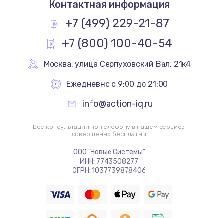
Контактная информация
1200 руб.
Заказать
+7 (499) 229-21-87
+7 (800) 100-40-54
Замена реле
1000 руб.
Москва
,
 улица Серпуховский Вал, 21к4
Заказать
Ежедневно с 9:00 до 21:00
Замена термопредохранителя
info@action-iq.ru
700 руб.
Заказать
Все консультации по телефону в нашем сервисе
совершенно бесплатны
Замена ТЭНа
ООО "Новые Системы"
ИНН: 7743508277
2500 руб.
ОГРН: 1037739878406
Заказать
Замена шнура