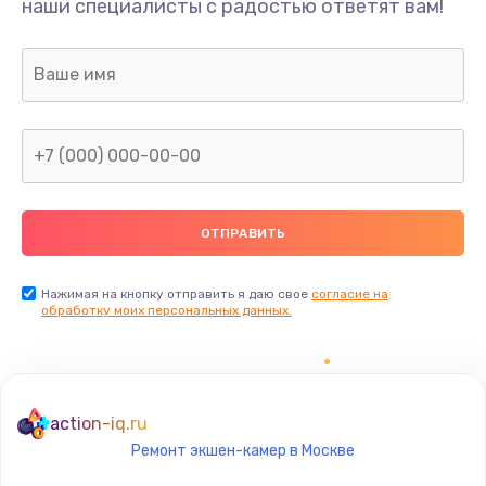
наши специалисты с радостью ответят вам!
1300 руб.
Заказать
Ремонт капиллярной трубки
400 руб.
Заказать
Замена блока питания
1000 руб.
Заказать
Нажимая на кнопку отправить я даю свое
согласие на
обработку моих персональных данных.
Прошивка / разблокировка
900 руб.
Заказать
action-iq.ru
Ремонт экшен-камер в Москве
Замена термостата