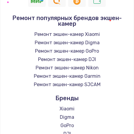
1400 руб.
Заказать
Ремонт популярных брендов экшен-
камер
Замена / ремонт электронного модуля
управления
Ремонт экшен-камер Xiaomi
600 руб.
Ремонт экшен-камер Digma
Заказать
Ремонт экшен-камер GoPro
Ремонт экшен-камер DJI
Замена конфорки
Ремонт экшен-камер Nikon
1100 руб.
Ремонт экшен-камер Garmin
Заказать
Ремонт экшен-камер SJCAM
Бренды
Замена платы сенсора
900 руб.
Xiaomi
Заказать
Digma
GoPro
Замена регулятора режимов конфорки
DJI