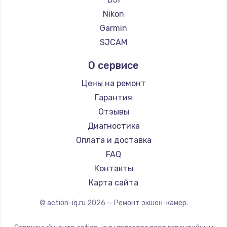
900 руб.
Nikon
Заказать
Garmin
SJCAM
Замена сенсорного датчика
О сервисе
1300 руб.
Заказать
Цены на ремонт
Гарантия
Замена сигнальной лампы
Отзывы
1200 руб.
Диагностика
Заказать
Оплата и доставка
FAQ
Замена системной платы
Контакты
1500 руб.
Карта сайта
Заказать
© action-iq.ru
2026
— Ремонт экшен-камер.
Замена температурного датчика