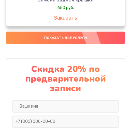
650 руб.
Заказать
Замена аккумулятора
ПОКАЗАТЬ ВСЕ УСЛУГИ
4000 руб.
Заказать
Замена материнской платы
Скидка 20% по
1100 руб.
предварительной
Заказать
записи
Замена масла
750 руб.
Заказать
Замена праймера