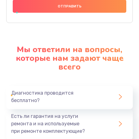
1000 руб.
Заказать
Ремонт материнской платы
4500 руб.
Мы ответили на вопросы,
Заказать
которые нам задают чаще
всего
Профилактическая чистка
1000 руб.
Заказать
Диагностика проводится
бесплатно?
Прошивка BIOS
1920 руб.
Есть ли гарантия на услуги
Заказать
ремонта и на используемые
при ремонте комплектующие?
Замена северного моста