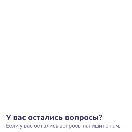
2500 руб.
Заказать
Замена видеоадаптера (видеокарты)
1800 руб.
Заказать
Замена, перепайка чипа
1300 руб.
Заказать
Замена HDMI-разъема
650 руб.
Заказать
У вас остались вопросы?
Если у вас остались вопросы напишите нам,
Замена/Pемонт карбюратора