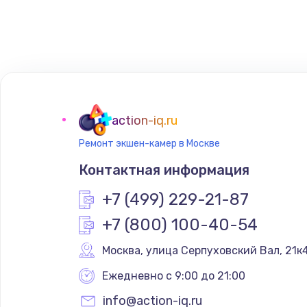
Замена сенсорного датчика
Замена сигнальной лампы
Замена системной платы
action-iq.ru
Ремонт экшен-камер в Москве
Замена температурного датчик
Контактная информация
Замена электроконфорки
+7 (499) 229-21-87
+7 (800) 100-40-54
Техобслуживание
Москва
,
 улица Серпуховский Вал, 21к
Установка / подключение / дем
Ежедневно с 9:00 до 21:00
info@action-iq.ru