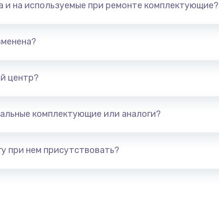
та и на используемые при ремонте комплектующие?
арты)
1800 руб.
Заказ
1300 руб.
Заказ
зменена?
650 руб.
Заказ
й центр?
1300 руб.
Заказ
альные комплектующие или аналоги?
400 руб.
Заказ
1000 руб.
Заказ
у при нем присутствовать?
900 руб.
Заказ
1200 руб.
Заказ