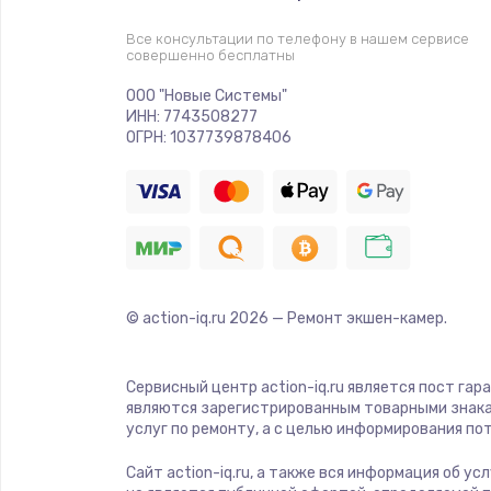
Прошивка
Все консультации по телефону в нашем сервисе
совершенно бесплатны
Ремонт платы электроники
ООО "Новые Системы"
ИНН: 7743508277
Комплексная чистка
ОГРН: 1037739878406
Замена датчиков
Замена шнура питания
© action-iq.ru
2026
— Ремонт экшен-камер.
Ремонт кнопки
Настройка
Сервисный центр action-iq.ru является пост гар
являются зарегистрированным товарными знака
услуг по ремонту, а с целью информирования п
Ремонт корпуса
Сайт action-iq.ru, а также вся информация об у