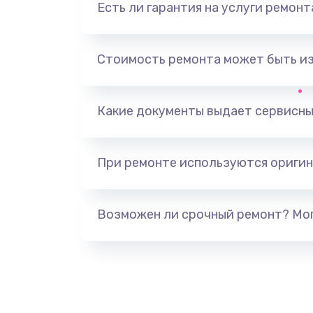
Есть ли гарантия на услуги ремон
Замена видеоадаптера (видеок
Замена, перепайка чипа
Стоимость ремонта может быть и
Замена HDMI-разъема
Какие документы выдает сервисны
Замена/Pемонт карбюратора
При ремонте используются оригин
Ремонт капиллярной трубки
Замена блока питания
Возможен ли срочный ремонт? Мог
Прошивка / разблокировка
Замена термостата