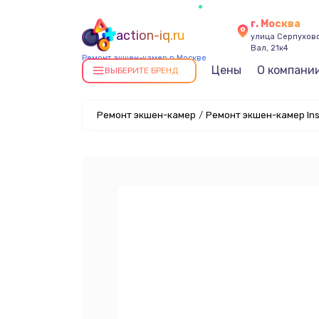
г. Москва
action-iq.ru
улица Серпухов
Вал, 21к4
Ремонт экшен-камер в Москве
Цены
О компани
ВЫБЕРИТЕ БРЕНД
Ремонт экшен-камер
/
Ремонт экшен-камер Ins