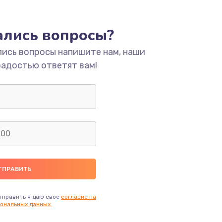
ать
тались вопросы?
ать
лись вопросы напишите нам, наши
радостью ответят вам!
ать
ать
ать
ать
ать
тправить я даю свое
согласие на
ональных данных.