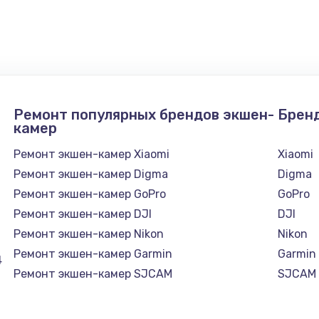
900 руб.
Заказ
1300 руб.
Заказ
1200 руб.
Заказ
Ремонт популярных брендов экшен-
Брен
1500 руб.
Заказ
камер
Ремонт экшен-камер Xiaomi
Xiaomi
а
2500 руб.
Заказ
Ремонт экшен-камер Digma
Digma
Ремонт экшен-камер GoPro
GoPro
1300 руб.
Заказ
Ремонт экшен-камер DJI
DJI
Ремонт экшен-камер Nikon
Nikon
900 руб.
Заказ
Ремонт экшен-камер Garmin
Garmin
4
Ремонт экшен-камер SJCAM
SJCAM
онтаж
1300 руб.
Заказ