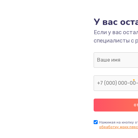
1000 руб.
Заказ
У вас ос
700 руб.
Заказ
Если у вас оста
специалисты с 
2500 руб.
Заказ
1400 руб.
Заказ
модуля
600 руб.
Заказ
1100 руб.
Заказ
900 руб.
Заказ
Нажимая на кнопку о
обработку моих перс
нфорки