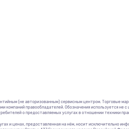
1400 руб.
Заказ
1400 руб.
Заказ
580 руб.
Заказ
500 руб.
Заказ
1000 руб.
Заказ
700 руб.
Заказ
600 руб.
Заказ
антийным (не авторизованным) сервисным центром. Торговые марки
ми компаний правообладателей. Обозначения используется не 
отребителей о предоставляемых услугах в отношении техники пр
850 руб.
Заказ
слугах и ценах, предоставленная на нём, носит исключительно ин