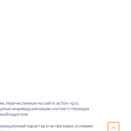
ать
ать
ать
ать
ать
ать
ать
, перечисленные на сайте action-iq.ru,
с целью индивидуализации соответствующих
авообладателя
ать
формационный характер и ни при каких условиях