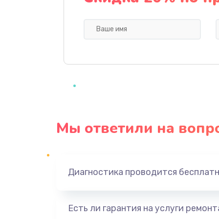
Ремонт мультиконтроллера
Замена кнопки включения
Замена камеры
Замена USB порта
Мы ответили на вопр
Замена материнской платы
Замена Wi-Fi
Диагностика проводится бесплат
Ремонт цепи питания
Есть ли гарантия на услуги ремон
Ремонт микрофона