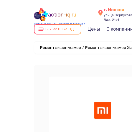
г. Москва
action-iq.ru
улица Серпухов
Вал, 21к4
Ремонт экшен-камер в Москве
Цены
О компани
ВЫБЕРИТЕ БРЕНД
Ремонт экшен-камер
/
Ремонт экшен-камер Xia