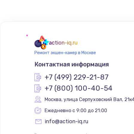
Замена микрофона
Замена оперативной памяти
action-iq.ru
Замена системы охлаждения
Ремонт экшен-камер в Москве
Контактная информация
Замена термопасты
+7 (499) 229-21-87
Замена шлейфа матрицы
+7 (800) 100-40-54
Москва
,
 улица Серпуховский Вал, 21к
Замена экрана
Ежедневно с 9:00 до 21:00
Замена северного моста
info@action-iq.ru