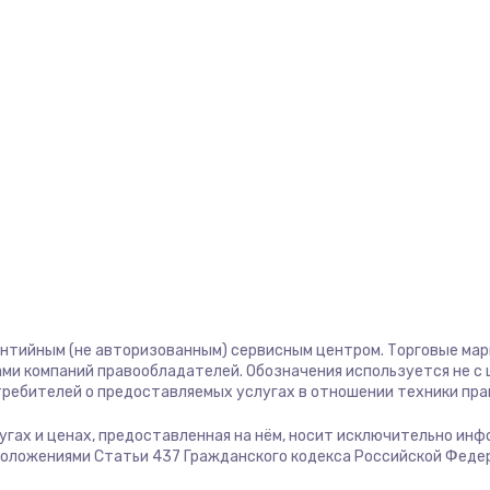
2745 руб.
Заказ
745 руб.
Заказ
1600 руб.
Заказ
2500 руб.
Заказ
750 руб.
Заказ
725 руб.
Заказ
антийным (не авторизованным) сервисным центром. Торговые марки
ми компаний правообладателей. Обозначения используется не 
1240 руб.
Заказ
отребителей о предоставляемых услугах в отношении техники пр
слугах и ценах, предоставленная на нём, носит исключительно ин
990 руб.
Заказ
положениями Статьи 437 Гражданского кодекса Российской Феде