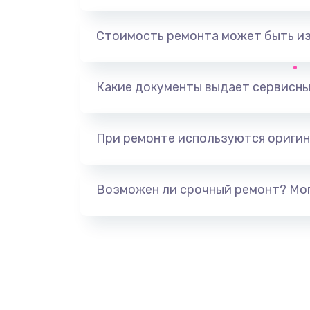
Ремонт корпусных элементов
Стоимость ремонта может быть и
Ремонт GPS-модуля
Какие документы выдает сервисны
Ремонт динамика
При ремонте используются оригин
Замена дисплея
Ремонт сим-лотка
Возможен ли срочный ремонт? Мог
Замена клавиатуры
Замена тачпада
Замена контроллера питания