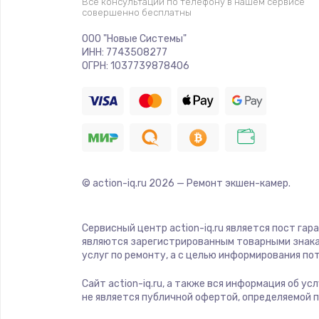
Замена видеочипа
Все консультации по телефону в нашем сервисе
совершенно бесплатны
ООО "Новые Системы"
Ремонт разъема питания
ИНН: 7743508277
ОГРН: 1037739878406
Замена видеокарты
Ремонт цепей питания
Замена жесткого диска
© action-iq.ru
2026
— Ремонт экшен-камер.
Установка драйверов
Сервисный центр action-iq.ru является пост гар
являются зарегистрированным товарными знака
Замена вебкамеры
услуг по ремонту, а с целью информирования п
Сайт action-iq.ru, а также вся информация об у
Ремонт петель крышки
не является публичной офертой, определяемой 