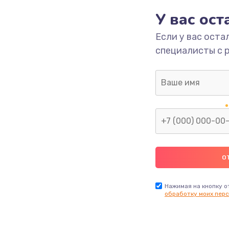
У вас ос
2600 руб.
Заказ
Если у вас оста
специалисты с 
990 руб.
Заказ
1090 руб.
Заказ
1200 руб.
Заказ
930 руб.
Заказ
990 руб.
Заказ
Нажимая на кнопку о
обработку моих перс
990 руб.
Заказ
1100 руб.
Заказ