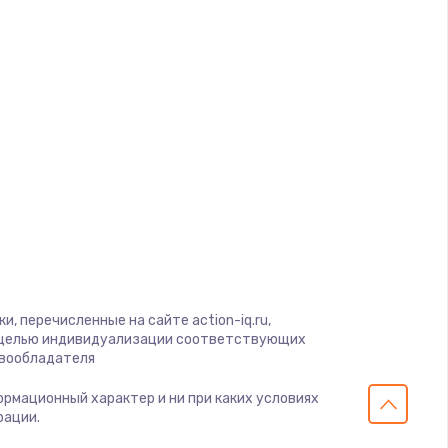
ать
ать
ать
ать
ать
ать
, перечисленные на сайте action-iq.ru,
с целью индивидуализации соответствующих
ать
авообладателя
формационный характер и ни при каких условиях
ать
рации.