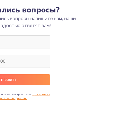
тались вопросы?
ать
лись вопросы напишите нам, наши
радостью ответят вам!
ать
ать
ать
ать
ать
тправить я даю свое
согласие на
ональных данных.
ать
ать