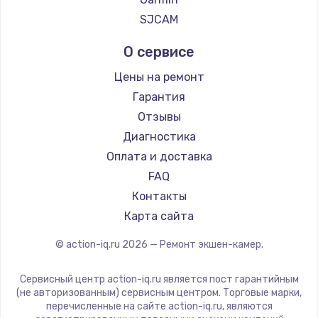
SJCAM
Заказать
О сервисе
Замена звуковой карты
Цены на ремонт
1100 руб.
Гарантия
Заказать
Отзывы
Диагностика
Замена микрофона
Оплата и доставка
1050 руб.
FAQ
Заказать
Контакты
Замена оперативной памяти
Карта сайта
890 руб.
© action-iq.ru
2026
— Ремонт экшен-камер.
Заказать
Сервисный центр action-iq.ru является пост гарантийным
(не авторизованным) сервисным центром. Торговые марки,
Замена системы охлаждения
перечисленные на сайте action-iq.ru, являются
1500 руб.