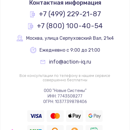
Контактная информация
1330 руб.
Заказать
+7 (499) 229-21-87
+7 (800) 100-40-54
Замена контроллера питания
1490 руб.
Москва
,
 улица Серпуховский Вал, 21к4
Заказать
Ежедневно с 9:00 до 21:00
Замена южного моста
info@action-iq.ru
2600 руб.
Заказать
Все консультации по телефону в нашем сервисе
совершенно бесплатны
Чистка от пыли
ООО "Новые Системы"
ИНН: 7743508277
990 руб.
ОГРН: 1037739878406
Заказать
Настройка ОС