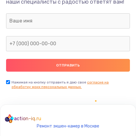
наши специалисты с радостью ответят вам!
400 руб.
Заказать
Замена дисплея
1200 руб.
Заказать
Ремонт сим-лотка
600 руб.
Заказать
Нажимая на кнопку отправить я даю свое
согласие на
обработку моих персональных данных.
Замена клавиатуры
1190 руб.
Заказать
action-iq.ru
Ремонт экшен-камер в Москве
Замена тачпада