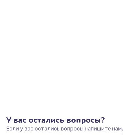
2200 руб.
Заказать
Ремонт микрофона
500 руб.
Заказать
Ремонт корпусных элементов
800 руб.
Заказать
Ремонт GPS-модуля
500 руб.
Заказать
У вас остались вопросы?
Если у вас остались вопросы напишите нам,
Ремонт динамика