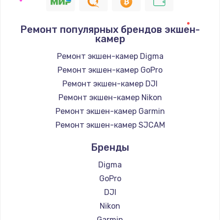
1090 руб.
Заказать
Ремонт популярных брендов экшен-
камер
Ремонт подсветки
1200 руб.
Ремонт экшен-камер Digma
Ремонт экшен-камер GoPro
Заказать
Ремонт экшен-камер DJI
Настройка BIOS
Ремонт экшен-камер Nikon
930 руб.
Ремонт экшен-камер Garmin
Ремонт экшен-камер SJCAM
Заказать
Бренды
Замена SSD
Digma
990 руб.
GoPro
Заказать
DJI
Восстановление данных
Nikon
990 руб.
Garmin