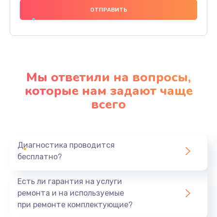
600 руб.
Заказать
Замена шлейфа
600 руб.
Мы ответили на вопросы,
Заказать
которые нам задают чаще
всего
Ремонт мультиконтроллера
1000 руб.
Заказать
Диагностика проводится
бесплатно?
Замена кнопки включения
800 руб.
Есть ли гарантия на услуги
Заказать
ремонта и на используемые
при ремонте комплектующие?
Замена камеры